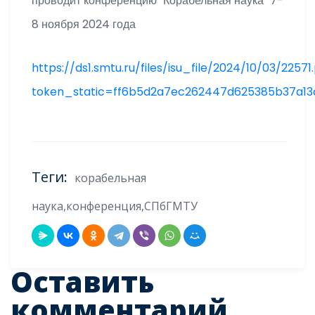
проводит конференцию "Корабельная наука" 7-
8 ноября 2024 года
https://ds1.smtu.ru/files/isu_file/2024/10/03/22571
token_static=ff6b5d2a7ec262447d625385b37a13
Теги:
корабельная
наука,конференция,СПбГМТУ
Оставить
комментарий